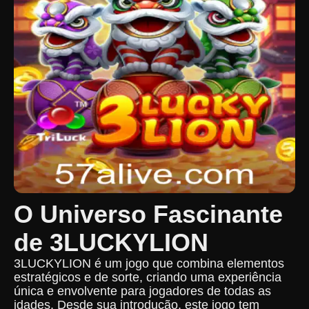
O Universo Fascinante
de 3LUCKYLION
3LUCKYLION é um jogo que combina elementos
estratégicos e de sorte, criando uma experiência
única e envolvente para jogadores de todas as
idades. Desde sua introdução, este jogo tem