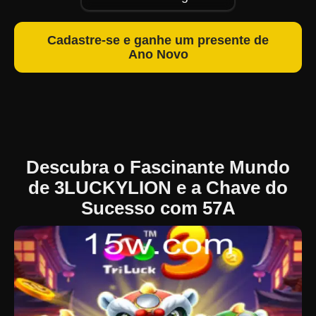
Cadastre-se e ganhe um presente de
Ano Novo
Descubra o Fascinante Mundo
de 3LUCKYLION e a Chave do
Sucesso com 57A