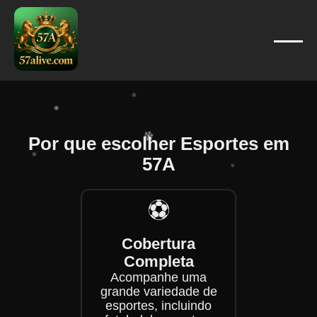
❄
❄
❄
❄
❄
❄
❄
❄
Por que escolher Esportes em
❄
57A
❄
❄
⚽
❄
❄
Cobertura
Completa
Acompanhe uma
grande variedade de
esportes, incluindo