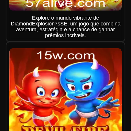
Explore o mundo vibrante de
DiamondExplosion7sSE, um jogo que combina
aventura, estratégia e a chance de ganhar
prêmios incríveis.