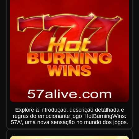
Explore a introdução, descrição detalhada e
regras do emocionante jogo 'HotBurningWins:
57A', uma nova sensação no mundo dos jogos.