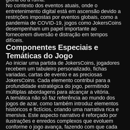
No contexto dos eventos atuais, onde o
entretenimento digital está em ascensão devido a
restrições impostas por eventos globais, como a
pandemia de COVID-19, jogos como JokersCoins
desempenham um papel importante ao
fornecerem diversão e distração em tempos
difíceis.
Componentes Especiais e
Temáticas do Jogo
Ao iniciar uma partida de JokersCoins, jogadores
recebem um tabuleiro personalizado, fichas
variadas, cartas de evento e as preciosas
JokersCoins. Cada elemento contribui para a
profundidade estratégica do jogo, permitindo
múltiplas abordagens para alcançar a vitória.
A temática não só faz referência ao mundo dos
jogos de azar, como também introduz elementos
históricos e fictícios, criando uma narrativa rica e
imersiva. Este aspecto narrativo é reforçado por
ilustrações e enredos complexos que evoluem
conforme o jogo avança, fazendo com que cada