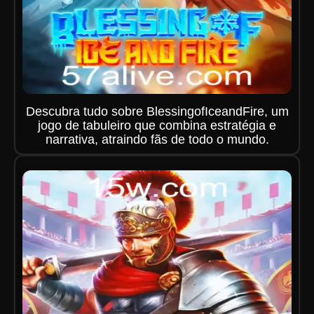
Descubra tudo sobre BlessingofIceandFire, um
jogo de tabuleiro que combina estratégia e
narrativa, atraindo fãs de todo o mundo.