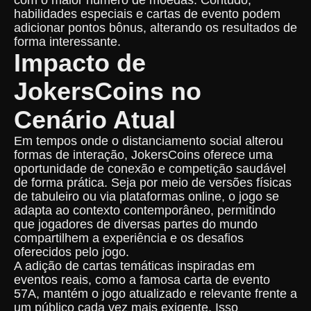
com o maior número de moedas. Contudo,
habilidades especiais e cartas de evento podem
adicionar pontos bônus, alterando os resultados de
forma interessante.
Impacto de
JokersCoins no
Cenário Atual
Em tempos onde o distanciamento social alterou
formas de interação, JokersCoins oferece uma
oportunidade de conexão e competição saudável
de forma prática. Seja por meio de versões físicas
de tabuleiro ou via plataformas online, o jogo se
adapta ao contexto contemporâneo, permitindo
que jogadores de diversas partes do mundo
compartilhem a experiência e os desafios
oferecidos pelo jogo.
A adição de cartas temáticas inspiradas em
eventos reais, como a famosa carta de evento
57A, mantém o jogo atualizado e relevante frente a
um público cada vez mais exigente. Isso