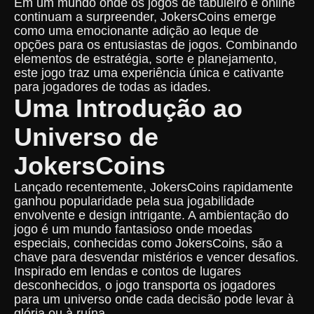
Em um mundo onde os jogos de tabuleiro e online
continuam a surpreender, JokersCoins emerge
como uma emocionante adição ao leque de
opções para os entusiastas de jogos. Combinando
elementos de estratégia, sorte e planejamento,
este jogo traz uma experiência única e cativante
para jogadores de todas as idades.
Uma Introdução ao
Universo de
JokersCoins
Lançado recentemente, JokersCoins rapidamente
ganhou popularidade pela sua jogabilidade
envolvente e design intrigante. A ambientação do
jogo é um mundo fantasioso onde moedas
especiais, conhecidas como JokersCoins, são a
chave para desvendar mistérios e vencer desafios.
Inspirado em lendas e contos de lugares
desconhecidos, o jogo transporta os jogadores
para um universo onde cada decisão pode levar à
glória ou à ruína.