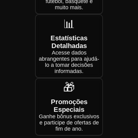
futebol, basquete e
muito mais.
📊
Estatísticas
Detalhadas
Acesse dados
abrangentes para ajudá-
lo a tomar decisões
informadas.
🎁
Promoções
Especiais
Ganhe bônus exclusivos
e participe de ofertas de
fim de ano.