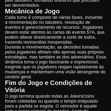
pelo tabuleiro, formando tesouros que precisam
ser desvendados.
Mecânica de Jogo
Cada turno é composto de várias fases, incluindo
a movimentação no tabuleiro, resolução de
eventos e gerenciamento de recursos. Jogadores
devem estar atentos às cartas de evento 57A, que
podem alterar drasticamente a sorte de todos,
trazendo reviravoltas inesperadas.
Durante a movimentação, as decisões tomadas
pelos jogadores afetam não apenas suas próprias
estratégias, mas também as dos adversários. Essa
dinâmica torna o jogo fascinante e imprevisível,
exigindo que os jogadores reajam rapidamente às
mudanças e mantenham uma visão abrangente do
cenário geral.
Fim do Jogo e Condições de
Vitória
O jogo termina quando todas as JokersCoins
foram coletadas ou quando o tempo estipulado
para a partida se esgota. O vencedor é aquele