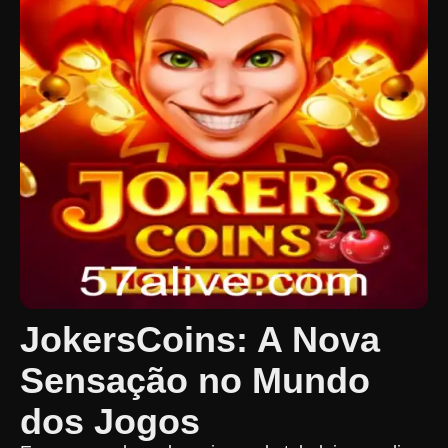
JokersCoins: A Nova
Sensação no Mundo
dos Jogos