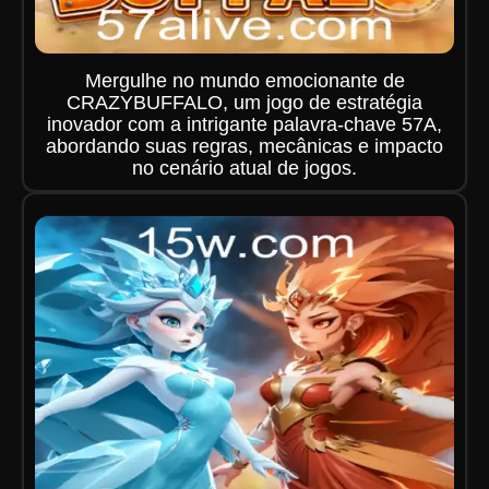
Mergulhe no mundo emocionante de
CRAZYBUFFALO, um jogo de estratégia
inovador com a intrigante palavra-chave 57A,
abordando suas regras, mecânicas e impacto
no cenário atual de jogos.