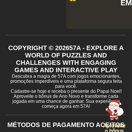
EM
COPYRIGHT ©
2026
57A - EXPLORE A
WORLD OF PUZZLES AND
CHALLENGES WITH ENGAGING
GAMES AND INTERACTIVE PLAY
Descubra a magia de 57A com jogos emocionantes,
promoções imperdíveis e uma plataforma segura feita
para você.
Cadastre-se hoje e receba o presente do Papai Noel!
Aproveite o bônus de Ano Novo e transforme cada
jogada em uma chance de ganhar. Sua experiência
começa agora em 57A!
MÉTODOS DE PAGAMENTO ACEITOS
Aproveite
o bônus