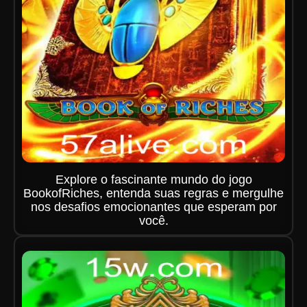
Explore o fascinante mundo do jogo
BookofRiches, entenda suas regras e mergulhe
nos desafios emocionantes que esperam por
você.