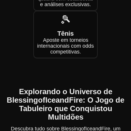
e análises exclusivas.
🎾
Tênis
Aposte em torneios
internacionais com odds
competitivas.
Explorando o Universo de
BlessingofIceandFire: O Jogo de
Tabuleiro que Conquistou
Multidões
Descubra tudo sobre BlessingofIceandFire, um