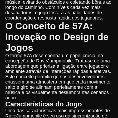
música, evitando obstáculos e coletando bônus ao
longo do caminho. Com níveis cada vez mais
desafiadores, o jogo testará as habilidades de
coordenação e resposta rápida dos jogadores.
O Conceito de 57A:
Inovação no Design de
Jogos
O termo 57A desempenha um papel crucial na
concepção de RaveJumpmobile. Trata-se de uma
abordagem que prioriza a ligação entre jogador e
ambiente através de interações rápidas e efetivas.
Este conceito permitiu que os desenvolvedores
criassem uma atmosfera em que cada movimento,
salto e giro se alinham perfeitamente com a
música e os visualmente deslumbrantes cenários
neon.
Características do Jogo
Uma das características mais impressionantes de
RaveJumpmobile é seu uso da sincronização de