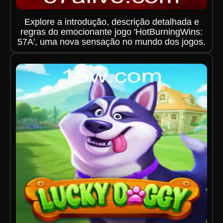
Explore a introdução, descrição detalhada e
regras do emocionante jogo 'HotBurningWins:
57A', uma nova sensação no mundo dos jogos.