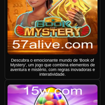
Descubra o emocionante mundo de 'Book of
Mystery', um jogo que combina elementos de
aventura e mistério, com regras inovadoras e
interatividade.