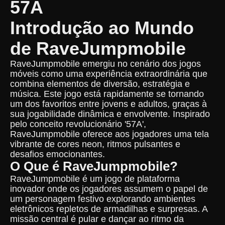
57A
Introdução ao Mundo
de RaveJumpmobile
RaveJumpmobile emergiu no cenário dos jogos
móveis como uma experiência extraordinária que
combina elementos de diversão, estratégia e
música. Este jogo está rapidamente se tornando
um dos favoritos entre jovens e adultos, graças à
sua jogabilidade dinâmica e envolvente. Inspirado
pelo conceito revolucionário '57A',
RaveJumpmobile oferece aos jogadores uma tela
vibrante de cores neon, ritmos pulsantes e
desafios emocionantes.
O Que é RaveJumpmobile?
RaveJumpmobile é um jogo de plataforma
inovador onde os jogadores assumem o papel de
um personagem festivo explorando ambientes
eletrônicos repletos de armadilhas e surpresas. A
missão central é pular e dançar ao ritmo da