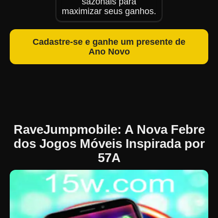
sazonais para
maximizar seus ganhos.
Cadastre-se e ganhe um presente de
Ano Novo
RaveJumpmobile: A Nova Febre
dos Jogos Móveis Inspirada por
57A