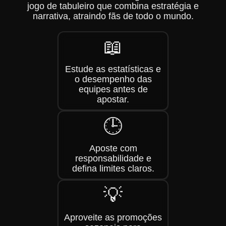
jogo de tabuleiro que combina estratégia e
narrativa, atraindo fãs de todo o mundo.
📖
Estude as estatísticas e
o desempenho das
equipes antes de
apostar.
🕒
Aposte com
responsabilidade e
defina limites claros.
💡
Aproveite as promoções