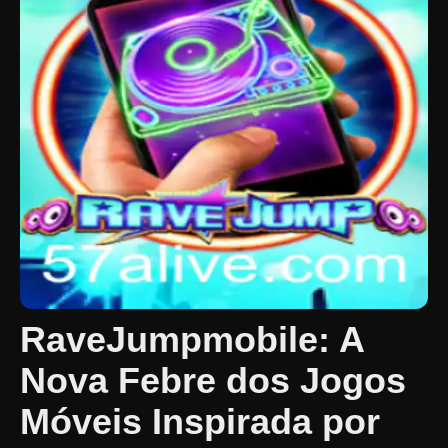
RaveJumpmobile: A
Nova Febre dos Jogos
Móveis Inspirada por